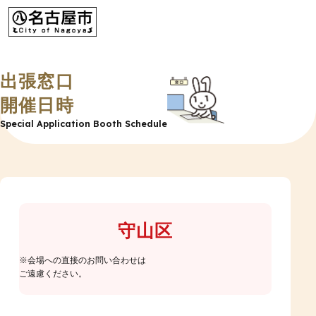
出張窓口
TOP
開催日時
Special Application Booth Schedule
お知らせ
出張窓口について
新規申請
受付
出張窓口の開設日時・場所
守山区
新規交付
受付
サービスコーナーについて
会場への直接のお問い合わせは
更新申請
受付
ご遠慮ください。
更新交付
受付